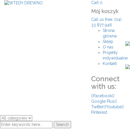
Cart
0
Mój koszyk
Call us free: (04)
33 877 946
Strona
główna
Sklep
O nas
Projekty
indywidualne
Kontakt
Connect
with us:
Facebook
Google Plus
Twitter
Youtube
Pinterest
Search